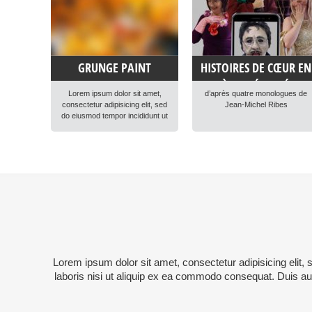
GRUNGE PAINT
HISTOIRES DE CŒUR EN
PIÈCES DÉTACHÉES
Lorem ipsum dolor sit amet,
d’après quatre monologues de
consectetur adipisicing elit, sed
Jean-Michel Ribes
do eiusmod tempor incididunt ut
labore et dolore magna aliqua.
Ut enim ad minim veniam, quis
nostrud exercitation ullamco
laboris nisi ut aliquip ex ea
commodo consequat. Duis
aute irure dolor in reprehenderit
in voluptte velit. Lorem ipsum
dolor sit amet, consectetur
adipisicing elit, sed do […]
Lorem ipsum dolor sit amet, consectetur adipisicing elit,
laboris nisi ut aliquip ex ea commodo consequat. Duis aute