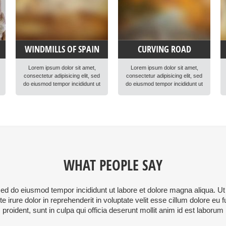
WINDMILLS OF SPAIN
CURVING ROAD
Lorem ipsum dolor sit amet,
Lorem ipsum dolor sit amet,
consectetur adipisicing elit, sed
consectetur adipisicing elit, sed
do eiusmod tempor incididunt ut
do eiusmod tempor incididunt ut
labore et dolore magna aliqua.
labore et dolore magna aliqua.
Ut enim ad minim veniam, quis
Ut enim ad minim veniam, quis
nostrud exercitation ullamco
nostrud exercitation ullamco
laboris nisi ut aliquip ex ea
laboris nisi ut aliquip ex ea
commodo consequat. Duis
commodo consequat. Duis
aute irure dolor in reprehenderit
aute irure dolor in reprehenderit
in voluptte velit. Lorem ipsum
in voluptte velit. Lorem ipsum
dolor sit amet, consectetur
dolor sit amet, consectetur
adipisicing elit, sed do […]
adipisicing elit, sed do […]
WHAT PEOPLE SAY
 sed do eiusmod tempor incididunt ut labore et dolore magna aliqua. 
 irure dolor in reprehenderit in voluptate velit esse cillum dolore eu f
proident, sunt in culpa qui officia deserunt mollit anim id est laborum