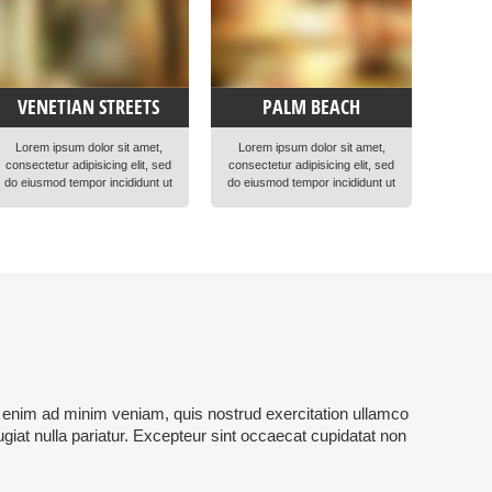
VENETIAN STREETS
PALM BEACH
Lorem ipsum dolor sit amet,
Lorem ipsum dolor sit amet,
consectetur adipisicing elit, sed
consectetur adipisicing elit, sed
do eiusmod tempor incididunt ut
do eiusmod tempor incididunt ut
labore et dolore magna aliqua.
labore et dolore magna aliqua.
Ut enim ad minim veniam, quis
Ut enim ad minim veniam, quis
nostrud exercitation ullamco
nostrud exercitation ullamco
laboris nisi ut aliquip ex ea
laboris nisi ut aliquip ex ea
commodo consequat. Duis
commodo consequat. Duis
aute irure dolor in reprehenderit
aute irure dolor in reprehenderit
in voluptte velit. Lorem ipsum
in voluptte velit. Lorem ipsum
dolor sit amet, consectetur
dolor sit amet, consectetur
adipisicing elit, sed do […]
adipisicing elit, sed do […]
Ut enim ad minim veniam, quis nostrud exercitation ullamco
ugiat nulla pariatur. Excepteur sint occaecat cupidatat non