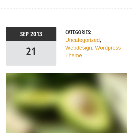
CATEGORIES:
SEP
2013
Uncategorized
,
21
Webdesign
,
Wordpress
Theme