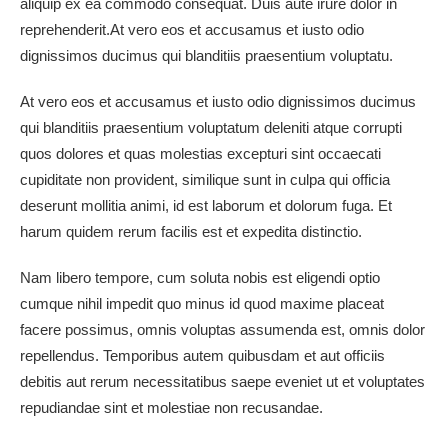
aliquip ex ea commodo consequat. Duis aute irure dolor in
reprehenderit.At vero eos et accusamus et iusto odio
dignissimos ducimus qui blanditiis praesentium voluptatu.
At vero eos et accusamus et iusto odio dignissimos ducimus
qui blanditiis praesentium voluptatum deleniti atque corrupti
quos dolores et quas molestias excepturi sint occaecati
cupiditate non provident, similique sunt in culpa qui officia
deserunt mollitia animi, id est laborum et dolorum fuga. Et
harum quidem rerum facilis est et expedita distinctio.
Nam libero tempore, cum soluta nobis est eligendi optio
cumque nihil impedit quo minus id quod maxime placeat
facere possimus, omnis voluptas assumenda est, omnis dolor
repellendus. Temporibus autem quibusdam et aut officiis
debitis aut rerum necessitatibus saepe eveniet ut et voluptates
repudiandae sint et molestiae non recusandae.